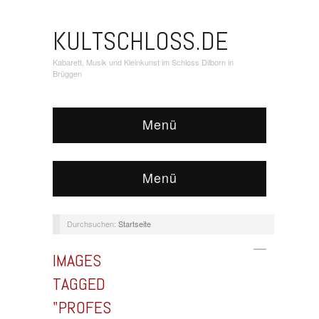
KULTSCHLOSS.DE
Kabarett, Musik und Kleinkunst im Schloss Dilborn in
Brüggen
Menü
Menü
Durchsuchen:
Startseite
IMAGES
TAGGED
"PROFES