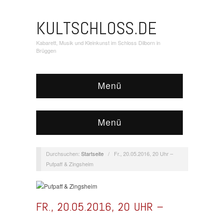
KULTSCHLOSS.DE
Kabarett, Musik und Kleinkunst im Schloss Dilborn in
Brüggen
Menü
Menü
Durchsuchen:
Startseite
/
Fr., 20.05.2016, 20 Uhr –
Pufpaff & Zingsheim
FR., 20.05.2016, 20 UHR –