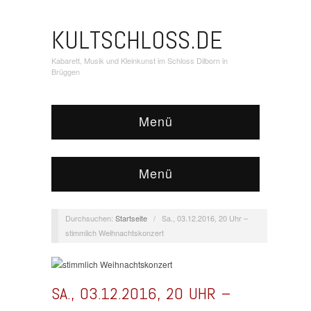
KULTSCHLOSS.DE
Kabarett, Musik und Kleinkunst im Schloss Dilborn in
Brüggen
Menü
Menü
Durchsuchen:
Startseite
/
Sa., 03.12.2016, 20 Uhr –
stimmlich Weihnachtskonzert
SA., 03.12.2016, 20 UHR –