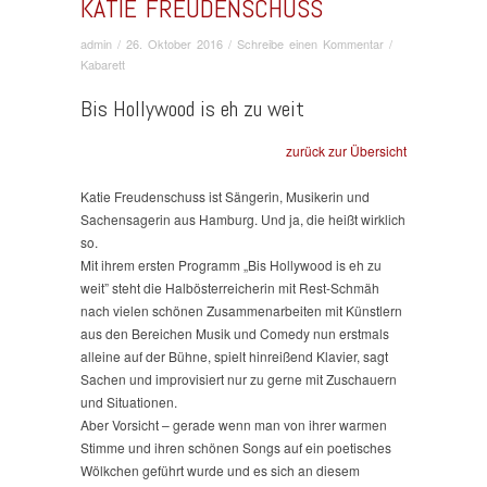
KATIE FREUDENSCHUSS
admin
/
26. Oktober 2016
/
Schreibe einen Kommentar
/
Kabarett
Bis Hollywood is eh zu weit
zurück zur Übersicht
Katie Freudenschuss ist Sängerin, Musikerin und
Sachensagerin aus Hamburg. Und ja, die heißt wirklich
so.
Mit ihrem ersten Programm „Bis Hollywood is eh zu
weit” steht die Halbösterreicherin mit Rest-Schmäh
nach vielen schönen Zusammenarbeiten mit Künstlern
aus den Bereichen Musik und Comedy nun erstmals
alleine auf der Bühne, spielt hinreißend Klavier, sagt
Sachen und improvisiert nur zu gerne mit Zuschauern
und Situationen.
Aber Vorsicht – gerade wenn man von ihrer warmen
Stimme und ihren schönen Songs auf ein poetisches
Wölkchen geführt wurde und es sich an diesem