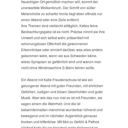
flauschigen Ort gemütlich machen will, kommt der
unerwartete Wolkenbruch. Der Schritt von süßer
Melancholie zu scharfer Ironie liegt eben oftmals nur
einen Akkord oder eine Zeile entfernt.
Ihre Themen sind vielleicht alltäglich, Katies feine
Beobachtungsgabe ist es nicht. Präzise nimmt sie ihre
Umwelt und sich selbst wahr, präsentiert mit
schonungsloser Offenheit die gewonnenen
Erkenntnisse oder sinniert darüber, was alles anders
gekommen wäre, wenn sie aus Schweden käme,
wieso Synapsen so gefährlich sind und warum man
nicht ohne Windmaschine S-Bahn fahren sollte.
Ein Abend mit Katie Freudenschuss ist wie ein
gelungener Abend mit guten Freunden, mit ehrlichen
Gefühlen, lustigen und bösen Geschichten und guter
Musik. Aber wie das nun mal so ist mit Freunden, sie
sagen einem die Wahrheit. Und die ist
bekanntermaßen manchmal wunderbar rührend und
bewegend und im nächsten Augenblick genauso
trocken und bitterböse. Mit Mut zu Gefühl & Pathos
plädiert Katie für ein bisschen mehr Hollywood im