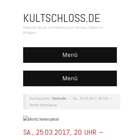
KULTSCHLOSS.DE
Kabarett, Musik und Kleinkunst im Schloss Dilborn in
Brüggen
Menü
Menü
Durchsuchen:
Startseite
/
Sa., 25.03.2017, 20 Uhr –
Moritz Netenjakob
SA., 25.03.2017, 20 UHR –