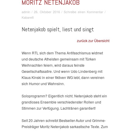
MORITZ NETENJAKOB
admin
/
26. Oktober 2016
/
Schreibe einen Kommentar
/
Kabarett
Netenjakob spielt, liest und singt
zurück zur Übersicht
Wenn RTL sich dem Thema Antifaschismus widmet
und deutsche Atheisten gemeinsam mit Türken
Weihnachten feiern, wird daraus feinste
Gesellschaftssatire. Und wenn Udo Lindenberg mit
Klaus Kinski in einer fiktiven WG lebt, dann vereinen
sich Humor und Wahnsinn.
Soloprogramm? Eigentlich nicht. Netenjakob steht ein
grandioses Ensemble verschiedenster Rollen und
Stimmen zur Verfügung. Lachtränen garantiert!
Seit 20 Jahren schreibt Bestseller-Autor und Grimme-
Preisträger Moritz Netenjakob sarkastische Texte. Zum