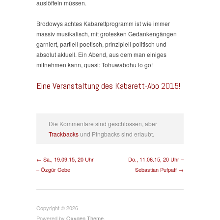
auslöffeln müssen.
Brodowys achtes Kabarettprogramm ist wie immer
massiv musikalisch, mit grotesken Gedankengängen
garniert, partiell poetisch, prinzipiell politisch und
absolut aktuell. Ein Abend, aus dem man einiges
mitnehmen kann, quasi: Tohuwabohu to go!
Eine Veranstaltung des
Kabarett-Abo
2015
!
Die Kommentare sind geschlossen, aber
Trackbacks
und Pingbacks sind erlaubt.
← Sa., 19.09.15, 20 Uhr
Do., 11.06.15, 20 Uhr –
– Özgür Cebe
Sebastian Pufpaff →
Copyright © 2026
Powered by
Oxygen Theme
.