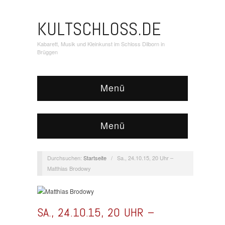
KULTSCHLOSS.DE
Kabarett, Musik und Kleinkunst im Schloss Dilborn in
Brüggen
Menü
Menü
Durchsuchen:
Startseite
/
Sa., 24.10.15, 20 Uhr –
Matthias Brodowy
SA., 24.10.15, 20 UHR –