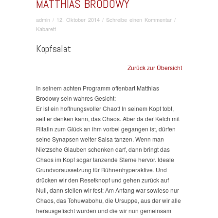
MATTHIAS BRODOWY
admin
/
12. Oktober 2014
/
Schreibe einen Kommentar
/
Kabarett
Kopfsalat
Zurück zur Übersicht
In seinem achten Programm offenbart Matthias
Brodowy sein wahres Gesicht:
Er ist ein hoffnungsvoller Chaot! In seinem Kopf tobt,
seit er denken kann, das Chaos. Aber da der Kelch mit
Ritalin zum Glück an ihm vorbei gegangen ist, dürfen
seine Synapsen weiter Salsa tanzen. Wenn man
Nietzsche Glauben schenken darf, dann bringt das
Chaos im Kopf sogar tanzende Sterne hervor. Ideale
Grundvoraussetzung für Bühnenhyperaktive. Und
drücken wir den Resetknopf und gehen zurück auf
Null, dann stellen wir fest: Am Anfang war sowieso nur
Chaos, das Tohuwabohu, die Ursuppe, aus der wir alle
herausgefischt wurden und die wir nun gemeinsam