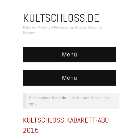
KULTSCHLOSS.DE
Kabarett, Musik und Kleinkunst im Schloss Dilborn in
Brüggen
Menü
Menü
Durchsuchen:
Startseite
/
Kultschloss Kabarett-Abo
2015
KULTSCHLOSS KABARETT-ABO
2015