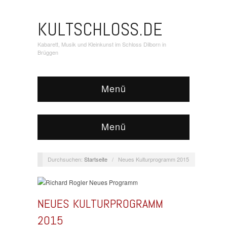
KULTSCHLOSS.DE
Kabarett, Musik und Kleinkunst im Schloss Dilborn in
Brüggen
Menü
Menü
Durchsuchen:
Startseite
/
Neues Kulturprogramm 2015
NEUES KULTURPROGRAMM
2015